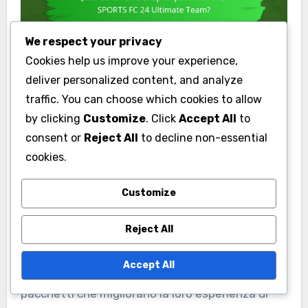
We respect your privacy
Cookies help us improve your experience,
deliver personalized content, and analyze
traffic. You can choose which cookies to allow
Quando sono disponibili i
by clicking
Customize
. Click
Accept All
to
pacchetti di EA SPORTS
consent or
Reject All
to decline non-essential
FC 24 Ultimate Team?
cookies.
I pacchetti di EA SPORTS FC 24 Ultimate Team
Customize
sono disponibili durante tutto l’anno, con orari
Reject All
specifici influenzati da eventi stagionali e
promozioni. I giocatori possono aspettarsi
Accept All
aggiornamenti regolari e nuove uscite di
pacchetti che migliorano la loro esperienza di