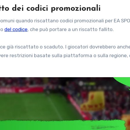
tto dei codici promozionali
i comuni quando riscattano codici promozionali per EA S
to
del codice
, che può portare a un riscatto fallito.
ice già riscattato o scaduto. I giocatori dovrebbero anch
re restrizioni basate sulla piattaforma o sulla regione, 