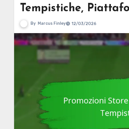
Tempistiche, Piattaf
By
Marcus Finley
12/03/2026