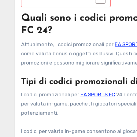
Quali sono i codici prom
FC 24?
Attualmente, i codici promozionali per
EA SPOR
come valuta bonus o oggetti esclusivi. Questi co
promozioni e possono migliorare significativame
Tipi di codici promozionali d
I codici promozionali per
EA SPORTS FC
24 rientr
per valuta in-game, pacchetti giocatori special
potenziamenti.
I codici per valuta in-game consentono ai giocator