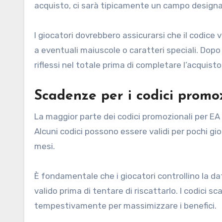
acquisto, ci sarà tipicamente un campo designato 
I giocatori dovrebbero assicurarsi che il codi
a eventuali maiuscole o caratteri speciali. Dopo 
riflessi nel totale prima di completare l’acquisto
Scadenze per i codici promo
La maggior parte dei codici promozionali per 
Alcuni codici possono essere validi per pochi gi
mesi.
È fondamentale che i giocatori controllino la da
valido prima di tentare di riscattarlo. I codici s
tempestivamente per massimizzare i benefici.