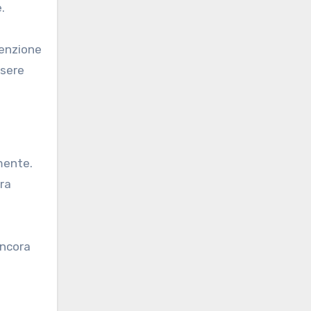
.
tenzione
ssere
mente.
ura
ancora