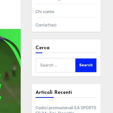
Chi siamo
Contattaci
Cerca
Search
for:
Articoli Recenti
Codici promozionali EA SPORTS