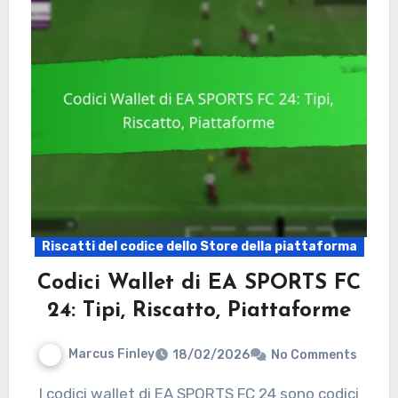
Riscatti del codice dello Store della piattaforma
Codici Wallet di EA SPORTS FC
24: Tipi, Riscatto, Piattaforme
Marcus Finley
18/02/2026
No Comments
I codici wallet di EA SPORTS FC 24 sono codici