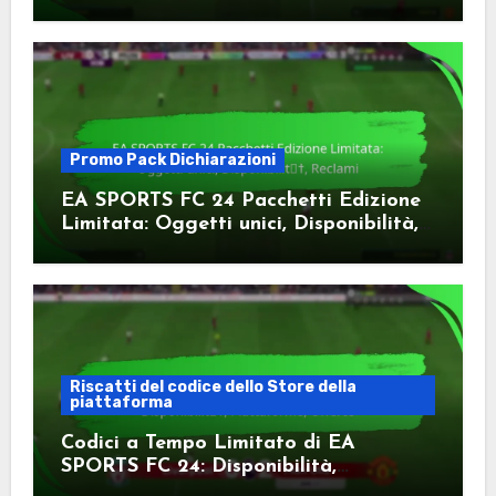
Promo Pack Dichiarazioni
EA SPORTS FC 24 Pacchetti Edizione
Limitata: Oggetti unici, Disponibilità,
Reclami
Riscatti del codice dello Store della
piattaforma
Codici a Tempo Limitato di EA
SPORTS FC 24: Disponibilità,
Piattaforme, Offerte