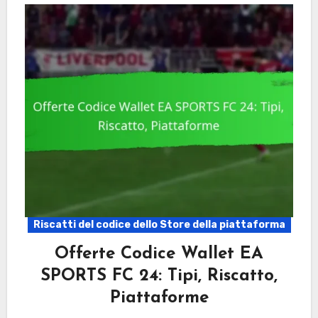
Riscatti del codice dello Store della piattaforma
Offerte Codice Wallet EA
SPORTS FC 24: Tipi, Riscatto,
Piattaforme