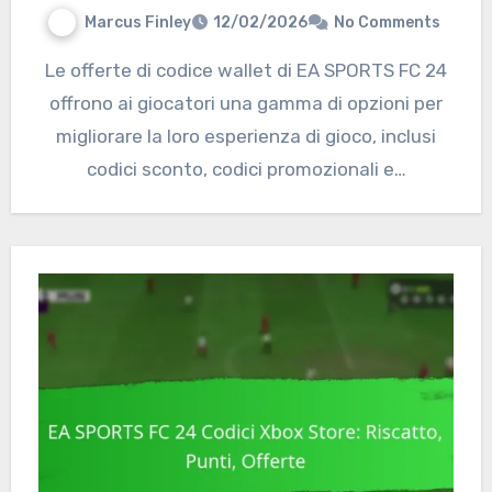
Marcus Finley
12/02/2026
No Comments
Le offerte di codice wallet di EA SPORTS FC 24
offrono ai giocatori una gamma di opzioni per
migliorare la loro esperienza di gioco, inclusi
codici sconto, codici promozionali e…